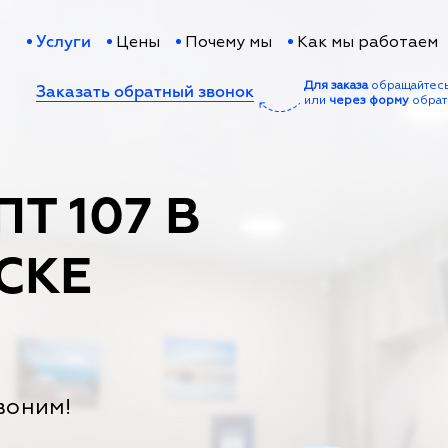
Цены
Почему мы
Как мы работаем
Услуги
Для заказа
обращайтес
Заказать обратный звонок
или
через форму
обрат
Т 107 В
СКЕ
воним!