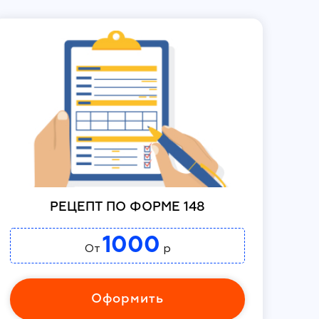
РЕЦЕПТ ПО ФОРМЕ 148
1000
От
р
Оформить