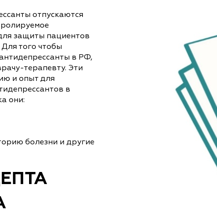
ессанты отпускаются
нтролируемое
и для защиты пациентов
 Для того чтобы
антидепрессанты в РФ,
врачу-терапевту. Эти
ю и опыт для
тидепрессантов в
а они:
торию болезни и другие
ЕПТА
А