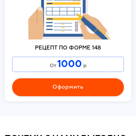
РЕЦЕПТ ПО ФОРМЕ 148
1000
От
р
Оформить