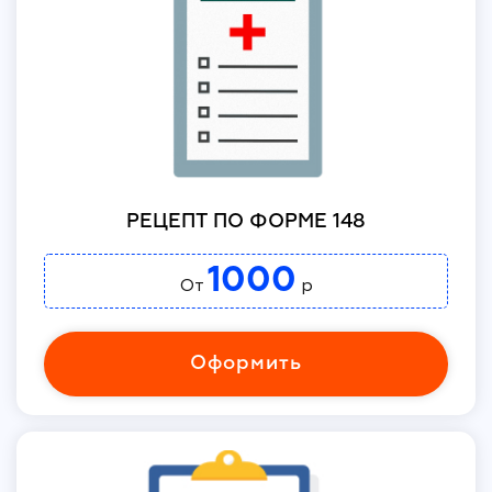
РЕЦЕПТ ПО ФОРМЕ 148
1000
От
р
Оформить