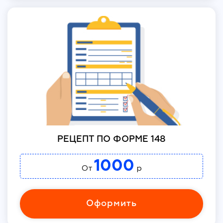
РЕЦЕПТ ПО ФОРМЕ 148
1000
От
р
Оформить