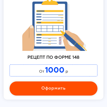
РЕЦЕПТ ПО ФОРМЕ 148
1000
От
р
Оформить