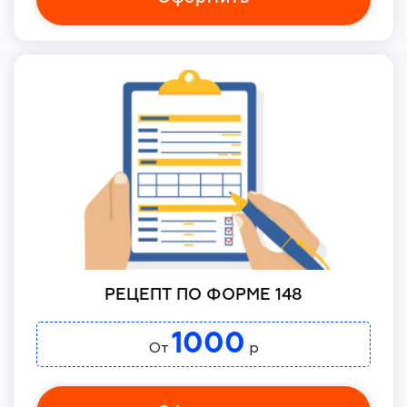
РЕЦЕПТ ПО ФОРМЕ 148
1000
От
р