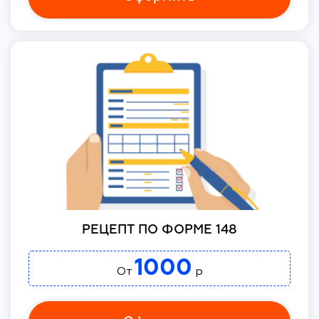
РЕЦЕПТ ПО ФОРМЕ 148
1000
От
р