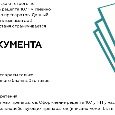
скают строго по
рецепта 107 1 у. Именно
во препаратов. Данный
ь выписки до 3
йствия ограничивается
КУМЕНТА
епараты только
ого бланка. Это такие
бретения
ных препаратов. Оформление рецепта 107 у НП у нас
х сильнодействующих препаратов (вписано может быть 