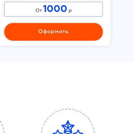
1000
От
р
Оформить