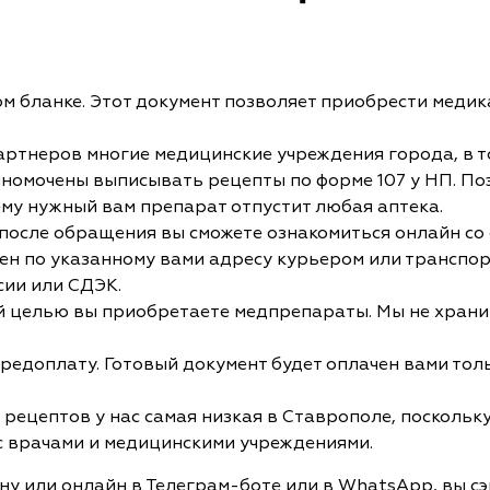
м бланке. Этот документ позволяет приобрести медик
ртнеров многие медицинские учреждения города, в т
омочены выписывать рецепты по форме 107 у НП. Поэто
 нему нужный вам препарат отпустит любая аптека.
 после обращения вы сможете ознакомиться онлайн со
лен по указанному вами адресу курьером или транспор
сии или СДЭК.
кой целью вы приобретаете медпрепараты. Мы не хран
едоплату. Готовый документ будет оплачен вами толь
рецептов у нас самая низкая в Ставрополе, поскольк
с врачами и медицинскими учреждениями.
ону или онлайн в Телеграм-боте или в WhatsApp, вы сэ