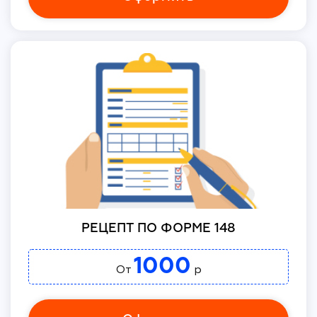
РЕЦЕПТ ПО ФОРМЕ 148
1000
От
р