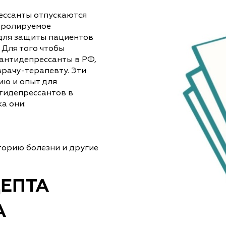
ессанты отпускаются
нтролируемое
и для защиты пациентов
 Для того чтобы
антидепрессанты в РФ,
врачу-терапевту. Эти
ю и опыт для
тидепрессантов в
а они:
торию болезни и другие
ЕПТА
А