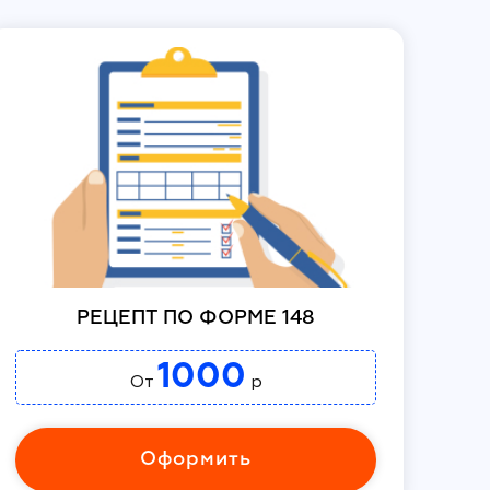
РЕЦЕПТ ПО ФОРМЕ 148
1000
От
р
Оформить