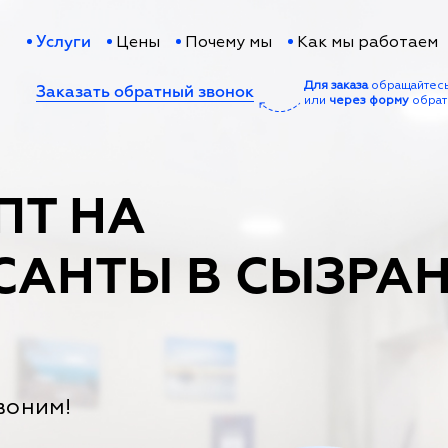
Цены
Почему мы
Как мы работаем
Услуги
Для заказа
обращайтес
Заказать обратный звонок
или
через форму
обрат
ПТ НА
САНТЫ В СЫЗРА
воним!