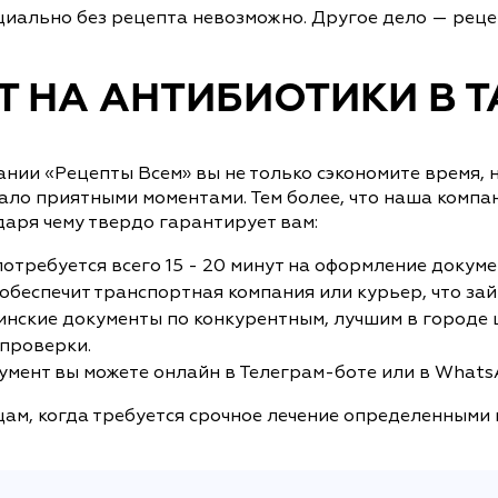
иально без рецепта невозможно. Другое дело — рецеп
Т НА АНТИБИОТИКИ В 
ании «Рецепты Всем» вы не только сэкономите время, 
ало приятными моментами. Тем более, что наша компа
аря чему твердо гарантирует вам:
требуется всего 15 - 20 минут на оформление докуме
беспечит транспортная компания или курьер, что займ
нские документы по конкурентным, лучшим в городе ц
 проверки.
умент вы можете онлайн в Телеграм-боте или в WhatsA
цам, когда требуется срочное лечение определенными