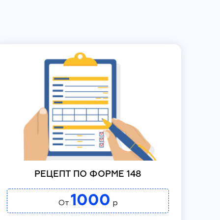
РЕЦЕПТ ПО ФОРМЕ 148
1000
От
р