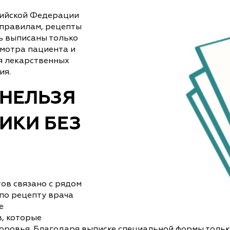
сийской Федерации
 правилам, рецепты
ь выписаны только
мотра пациента и
я лекарственных
ия.
 НЕЛЬЗЯ
ИКИ БЕЗ
ов связано с рядом
по рецепту врача
е
, которые
оровья. Благодаря выписке специальной формы тольк