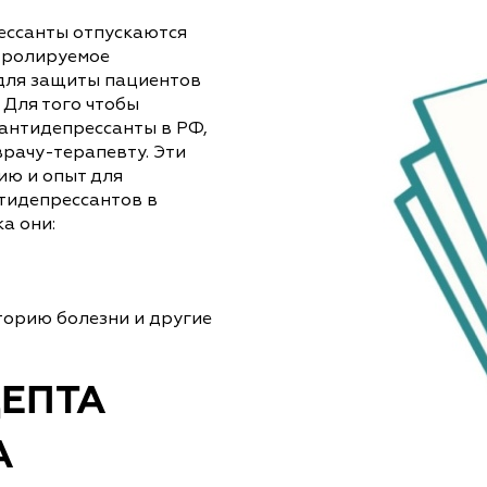
ессанты отпускаются
нтролируемое
и для защиты пациентов
 Для того чтобы
антидепрессанты в РФ,
врачу-терапевту. Эти
ю и опыт для
тидепрессантов в
а они:
торию болезни и другие
ЕПТА
А