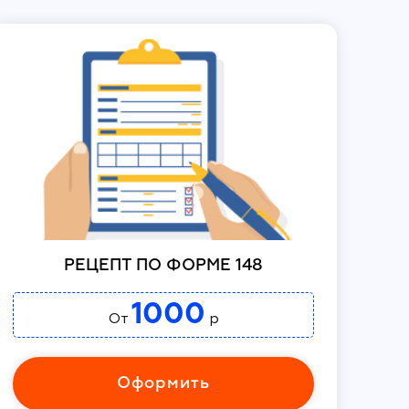
РЕЦЕПТ ПО ФОРМЕ 148
1000
От
р
Оформить