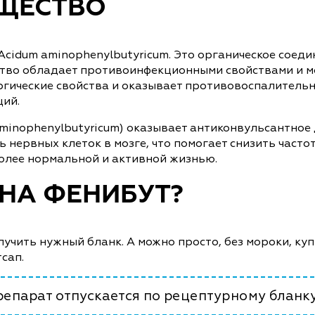
ЩЕСТВО
idum aminophenylbutyricum. Это органическое соеди
тво обладает противоинфекционными свойствами и мо
ргические свойства и оказывает противовоспалительн
ций.
inophenylbutyricum) оказывает антиконвульсантное де
нервных клеток в мозге, что помогает снизить часто
более нормальной и активной жизнью.
 НА ФЕНИБУТ?
олучить нужный бланк. А можно просто, без мороки, к
тсап.
епарат отпускается по рецептурному бланку 