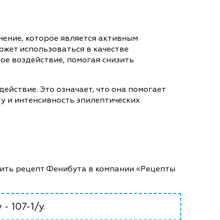
нение, которое является активным
жет использоваться в качестве
ое воздействие, помогая снизить
йствие. Это означает, что она помогает
ту и интенсивность эпилептических
упить рецепт Фенибута в компании «Рецепты
- 107-1/у.