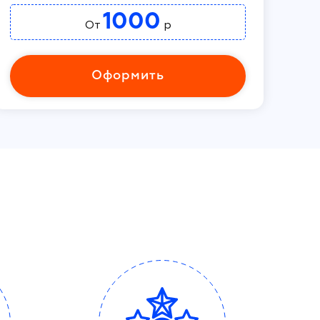
1000
От
р
Оформить