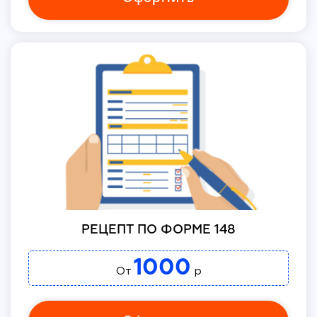
РЕЦЕПТ ПО ФОРМЕ 148
1000
От
р