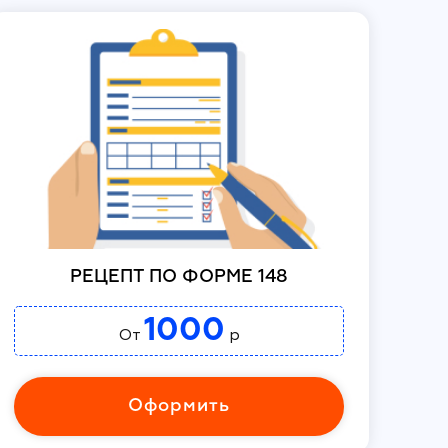
РЕЦЕПТ ПО ФОРМЕ 148
1000
От
р
Оформить