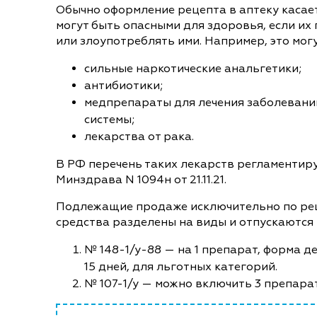
Обычно оформление рецепта в аптеку касает
могут быть опасными для здоровья, если и
или злоупотреблять ими. Например, это могу
сильные наркотические анальгетики;
антибиотики;
медпрепараты для лечения заболевани
системы;
лекарства от рака.
В РФ перечень таких лекарств регламентир
Минздрава N 1094н от 21.11.21.
Подлежащие продаже исключительно по ре
средства разделены на виды и отпускаются 
№ 148-1/у-88 — на 1 препарат, форма д
15 дней, для льготных категорий.
№ 107-1/у — можно включить 3 препара