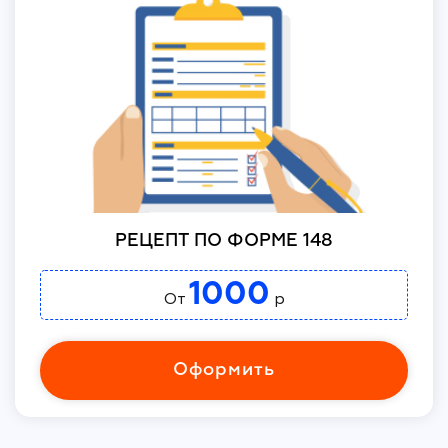
РЕЦЕПТ ПО ФОРМЕ 148
1000
От
р
Оформить