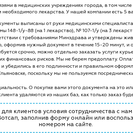
ями в медицинских учреждениях города, в том числе 
и необходимого лекарства. У нашей компании есть 5 
кументы выписаны от руки медицинскими специалист
ы 148-1/у-88 (на 1 лекарство), № 107-1/у (на 3 лекар
етствии с требованиями Минздрава и утверждены жив
, оформив нужный документ в течение 15-20 минут, и
ебуется срочно, можно отдельно заказать услуги курь
ких финансовых рисков. Мы не берем предоплату. Опл
и и убедились в его подлинности и правильном оформл
 Ульяновске, поскольку мы не пользуемся посредничес
альность. О покупке вами этого документа на это ил
клиента удаляются из наших баз, как только заказ буд
для клиентов условия сотрудничества с нами
Вотсап, заполнив форму онлайн или восполь
номером на сайте.