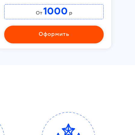
1000
От
р
Оформить