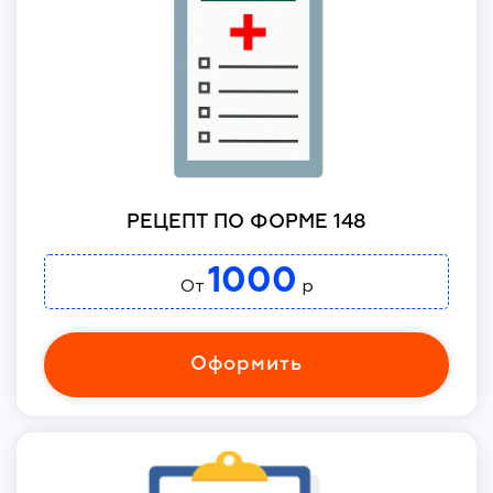
РЕЦЕПТ ПО ФОРМЕ 148
1000
От
р
Оформить