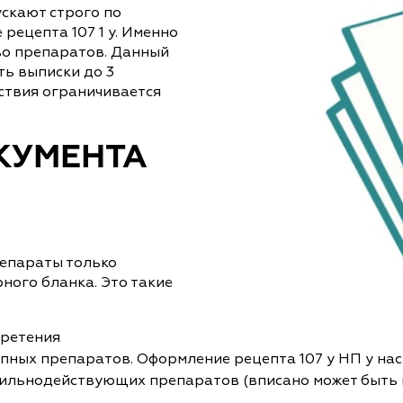
скают строго по
рецепта 107 1 у. Именно
во препаратов. Данный
ь выписки до 3
йствия ограничивается
КУМЕНТА
епараты только
ого бланка. Это такие
бретения
ных препаратов. Оформление рецепта 107 у НП у нас
х сильнодействующих препаратов (вписано может быть 