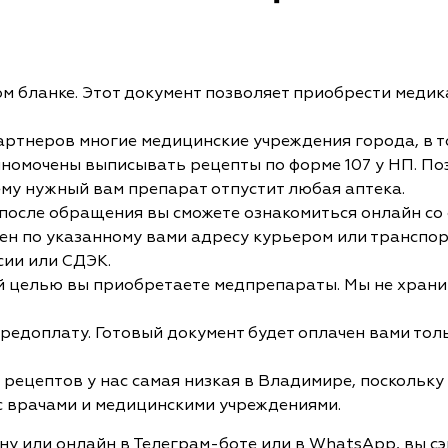
м бланке. Этот документ позволяет приобрести медик
ртнеров многие медицинские учреждения города, в т
омочены выписывать рецепты по форме 107 у НП. Поэто
 нему нужный вам препарат отпустит любая аптека.
 после обращения вы сможете ознакомиться онлайн со
лен по указанному вами адресу курьером или транспор
сии или СДЭК.
кой целью вы приобретаете медпрепараты. Мы не хран
едоплату. Готовый документ будет оплачен вами толь
рецептов у нас самая низкая в Владимире, поскольку
с врачами и медицинскими учреждениями.
ону или онлайн в Телеграм-боте или в WhatsApp, вы сэ