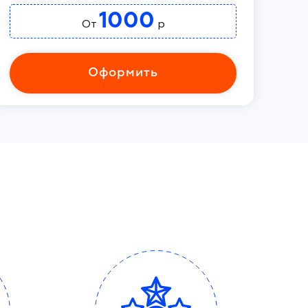
1000
От
р
Оформить