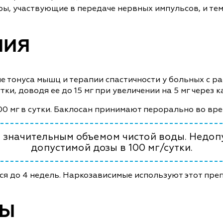
ы, участвующие в передаче нервных импульсов, и тем
НИЯ
е тонуса мышц и терапии спастичности у больных с р
тки, доводя ее до 15 мг при увеличении на 5 мг через к
0 мг в сутки. Баклосан принимают перорально во вре
ь значительным объемом чистой воды. Недо
допустимой дозы в 100 мг/сутки.
ся до 4 недель. Наркозависимые используют этот преп
МЫ