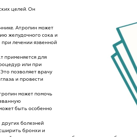
ких целей. Он
чнике. Атропин может
ю желудочного сока и
я при лечении язвенной
ат применяется для
роцедур или при
 Это позволяет врачу
 глаза и провести
тропин может помочь
ызванную
может быть особенно
 других болезней
асширить бронхи и