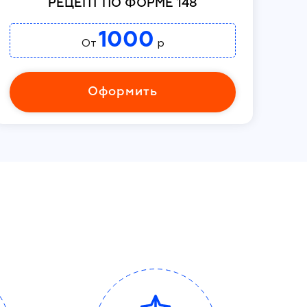
РЕЦЕПТ ПО ФОРМЕ 148
1000
От
р
Оформить