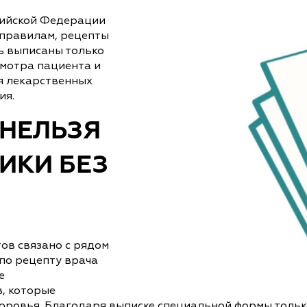
сийской Федерации
 правилам, рецепты
ь выписаны только
мотра пациента и
я лекарственных
ия.
 НЕЛЬЗЯ
ИКИ БЕЗ
ов связано с рядом
по рецепту врача
е
, которые
оровья. Благодаря выписке специальной формы тольк