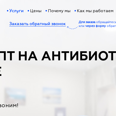
Цены
Почему мы
Как мы работаем
Услуги
Для заказа
обращайтес
Заказать обратный звонок
или
через форму
обрат
ПТ НА АНТИБИО
Е
воним!