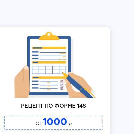
РЕЦЕПТ ПО ФОРМЕ 148
1000
От
р