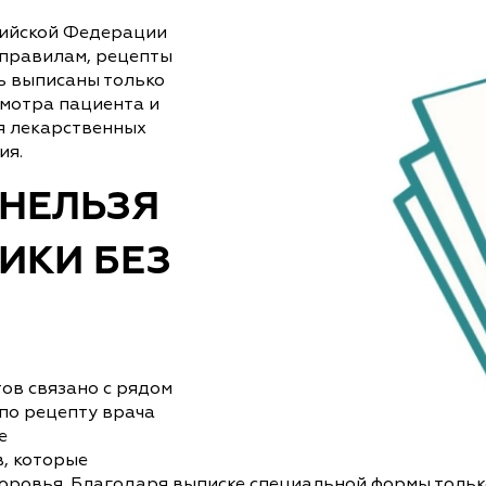
сийской Федерации
 правилам, рецепты
ь выписаны только
мотра пациента и
я лекарственных
ия.
 НЕЛЬЗЯ
ИКИ БЕЗ
ов связано с рядом
по рецепту врача
е
, которые
оровья. Благодаря выписке специальной формы тольк