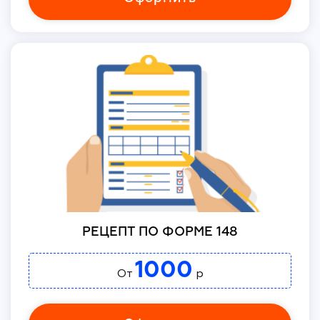
РЕЦЕПТ ПО ФОРМЕ 148
1000
От
р