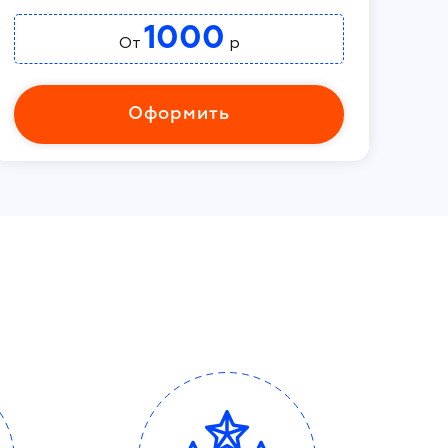
1000
От
р
Оформить