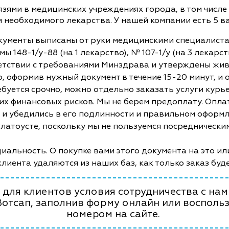
ями в медицинских учреждениях города, в том числе 
и необходимого лекарства. У нашей компании есть 5 
кументы выписаны от руки медицинскими специалист
ы 148-1/у-88 (на 1 лекарство), № 107-1/у (на 3 лекар
етствии с требованиями Минздрава и утверждены жив
, оформив нужный документ в течение 15-20 минут, и
ебуется срочно, можно отдельно заказать услуги курь
ких финансовых рисков. Мы не берем предоплату. Опл
и и убедились в его подлинности и правильном оформл
 Златоусте, поскольку мы не пользуемся посреднически
альность. О покупке вами этого документа на это ил
клиента удаляются из наших баз, как только заказ буд
для клиентов условия сотрудничества с нами
Вотсап, заполнив форму онлайн или восполь
номером на сайте.