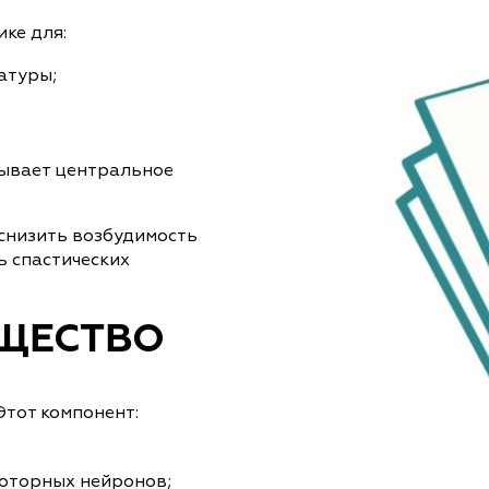
ке для:
атуры;
зывает центральное
 снизить возбудимость
ь спастических
ЩЕСТВО
Этот компонент:
оторных нейронов;