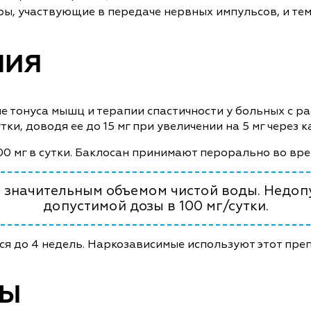
ы, участвующие в передаче нервных импульсов, и тем
НИЯ
е тонуса мышц и терапии спастичности у больных с р
тки, доводя ее до 15 мг при увеличении на 5 мг через к
0 мг в сутки. Баклосан принимают перорально во вре
ь значительным объемом чистой воды. Недо
допустимой дозы в 100 мг/сутки.
ся до 4 недель. Наркозависимые используют этот преп
МЫ