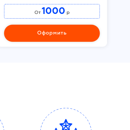
1000
От
р
Оформить