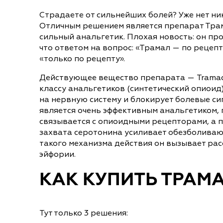
Страдаете от сильнейших болей? Уже нет ник
Отличным решением является препарат Трам
сильный анальгетик. Плохая новость: он про
что ответом на вопрос: «Трамал — по рецепту
«только по рецепту».
Действующее вещество препарата — Tramad
классу анальгетиков (синтетический опиоид)
на нервную систему и блокирует болевые си
является очень эффективным анальгетиком, 
связывается с опиоидными рецепторами, а 
захвата серотонина усиливает обезболивающ
такого механизма действия он вызывает рас
эйфории.
КАК КУПИТЬ ТРАМ
Тут только 3 решения: